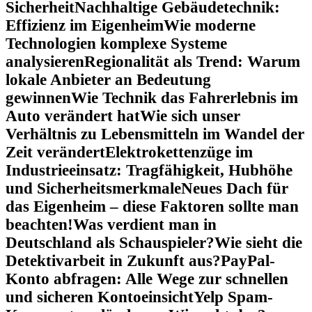
Sicherheit
Nachhaltige Gebäudetechnik:
Effizienz im Eigenheim
Wie moderne
Technologien komplexe Systeme
analysieren
Regionalität als Trend: Warum
lokale Anbieter an Bedeutung
gewinnen
Wie Technik das Fahrerlebnis im
Auto verändert hat
Wie sich unser
Verhältnis zu Lebensmitteln im Wandel der
Zeit verändert
Elektrokettenzüge im
Industrieeinsatz: Tragfähigkeit, Hubhöhe
und Sicherheitsmerkmale
Neues Dach für
das Eigenheim – diese Faktoren sollte man
beachten!
Was verdient man in
Deutschland als Schauspieler?
Wie sieht die
Detektivarbeit in Zukunft aus?
PayPal-
Konto abfragen: Alle Wege zur schnellen
und sicheren Kontoeinsicht
Yelp Spam-