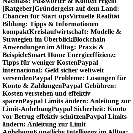
Nachlass: Passwörter & Konten regeln
[Ratgeber]
Gründergeist auf dem Land:
Chancen für Start-ups
Virtuelle Realität
Bildung: Tipps & Informationen
kompakt
Kreislaufwirtschaft: Modelle &
Strategien im Überblick
Blockchain
Anwendungen im Alltag: Praxis &
Beispiele
Smart Home Energieeffizienz:
Tipps für weniger Kosten
Paypal
international: Geld sicher weltweit
versenden
Paypal Probleme: Lösungen für
Konto & Zahlungen
Paypal Gebühren:
Kosten verstehen und effektiv
sparen
Paypal Limits ändern: Anleitung zur
Limit-Anhebung
Paypal Sicherheit: Konto
vor Betrug effektiv schützen
Paypal Limits
ändern: Anleitung zur Limit-
Anhebung
Künstliche Intelligenz im Alltag: