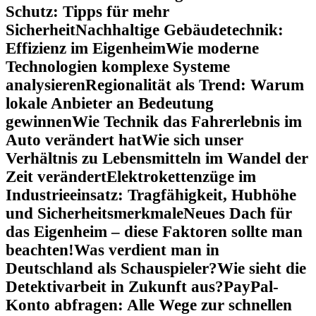
Schutz: Tipps für mehr
Sicherheit
Nachhaltige Gebäudetechnik:
Effizienz im Eigenheim
Wie moderne
Technologien komplexe Systeme
analysieren
Regionalität als Trend: Warum
lokale Anbieter an Bedeutung
gewinnen
Wie Technik das Fahrerlebnis im
Auto verändert hat
Wie sich unser
Verhältnis zu Lebensmitteln im Wandel der
Zeit verändert
Elektrokettenzüge im
Industrieeinsatz: Tragfähigkeit, Hubhöhe
und Sicherheitsmerkmale
Neues Dach für
das Eigenheim – diese Faktoren sollte man
beachten!
Was verdient man in
Deutschland als Schauspieler?
Wie sieht die
Detektivarbeit in Zukunft aus?
PayPal-
Konto abfragen: Alle Wege zur schnellen