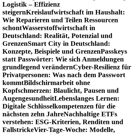
Logistik – Effizienz
steigern
Kreislaufwirtschaft im Haushalt:
Wie Reparieren und Teilen Ressourcen
schont
Wasserstoffwirtschaft in
Deutschland: Realität, Potenzial und
Grenzen
Smart City in Deutschland:
Konzepte, Beispiele und Grenzen
Passkeys
statt Passwörter: Wie sich Anmeldungen
grundlegend verändern
Cyber-Resilienz für
Privatpersonen: Was nach dem Passwort
kommt
Bildschirmarbeit ohne
Kopfschmerzen: Blaulicht, Pausen und
Augengesundheit
Lebenslanges Lernen:
Digitale Schlüsselkompetenzen für die
nächsten zehn Jahre
Nachhaltige ETFs
verstehen: ESG-Kriterien, Renditen und
Fallstricke
Vier-Tage-Woche: Modelle,