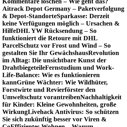
Kommentare löschen – Wie geht das?
Aitrack Depot Germany – Paketverfolgung
& Depot-Standorte
Sparkasse: Derzeit
keine Verfügungen möglich – Ursachen &
Hilfe
DHL YW Rücksendung – So
funktioniert die Retoure mit DHL
Parcel
Schutz vor Frost und Wind – So
gestalten Sie Ihr Gewächshaus
Revolution
im Alltag: Die unsichtbare Kunst der
Drahtbiegeteile
Fernstudium und Work-
Life-Balance: Wie es funktionieren
kann
Grüne Wächter: Wie Wildhüter,
Forstwirte und Revierförster den
Umweltschutz vorantreiben
Nachhaltigkeit
für Kinder: Kleine Gewohnheiten, große
Wirkung
Livehack Antivirus: So schützen
Sie sich zukünftig besser vor Viren &
Co
Effizientes Wohnen – Warum