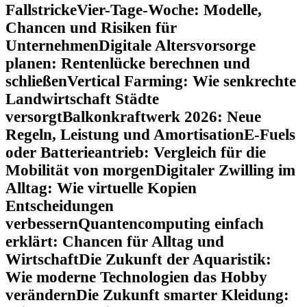
Fallstricke
Vier-Tage-Woche: Modelle,
Chancen und Risiken für
Unternehmen
Digitale Altersvorsorge
planen: Rentenlücke berechnen und
schließen
Vertical Farming: Wie senkrechte
Landwirtschaft Städte
versorgt
Balkonkraftwerk 2026: Neue
Regeln, Leistung und Amortisation
E-Fuels
oder Batterieantrieb: Vergleich für die
Mobilität von morgen
Digitaler Zwilling im
Alltag: Wie virtuelle Kopien
Entscheidungen
verbessern
Quantencomputing einfach
erklärt: Chancen für Alltag und
Wirtschaft
Die Zukunft der Aquaristik:
Wie moderne Technologien das Hobby
verändern
Die Zukunft smarter Kleidung: