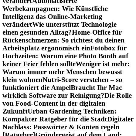
verändert
Automatisierte
Werbekampagnen: Wie Künstliche
Intelligenz das Online-Marketing
verändert
Wie unterstützt Technologie
einen gesunden Alltag?
Home-Office für
Rückenschmerzen: So richtest du deinen
Arbeitsplatz ergonomisch ein
Fotobox für
Hochzeiten: Warum eine Photo Booth auf
keiner Feier fehlen sollte
Weniger ist mehr:
Warum immer mehr Menschen bewusst
klein wohnen
Nutri-Score verstehen – so
funktioniert die Ampel
Braucht Ihr Mac
wirklich Software zur Reinigung?
Die Rolle
von Food-Content in der digitalen
Zukunft
Urban Gardening Techniken:
Kompakter Ratgeber für die Stadt
Digitaler
Nachlass: Passwörter & Konten regeln
[Ratgeber]
Gründergeist auf dem Land: