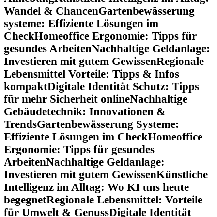
Wandel & Chancen
Gartenbewässerung
systeme: Effiziente Lösungen im
Check
Homeoffice Ergonomie: Tipps für
gesundes Arbeiten
Nachhaltige Geldanlage:
Investieren mit gutem Gewissen
Regionale
Lebensmittel Vorteile: Tipps & Infos
kompakt
Digitale Identität Schutz: Tipps
für mehr Sicherheit online
Nachhaltige
Gebäudetechnik: Innovationen &
Trends
Gartenbewässerung Systeme:
Effiziente Lösungen im Check
Homeoffice
Ergonomie: Tipps für gesundes
Arbeiten
Nachhaltige Geldanlage:
Investieren mit gutem Gewissen
Künstliche
Intelligenz im Alltag: Wo KI uns heute
begegnet
Regionale Lebensmittel: Vorteile
für Umwelt & Genuss
Digitale Identität