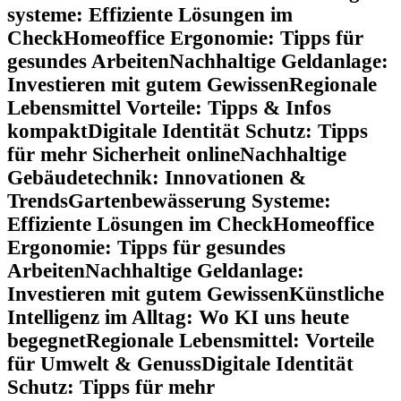
systeme: Effiziente Lösungen im
Check
Homeoffice Ergonomie: Tipps für
gesundes Arbeiten
Nachhaltige Geldanlage:
Investieren mit gutem Gewissen
Regionale
Lebensmittel Vorteile: Tipps & Infos
kompakt
Digitale Identität Schutz: Tipps
für mehr Sicherheit online
Nachhaltige
Gebäudetechnik: Innovationen &
Trends
Gartenbewässerung Systeme:
Effiziente Lösungen im Check
Homeoffice
Ergonomie: Tipps für gesundes
Arbeiten
Nachhaltige Geldanlage:
Investieren mit gutem Gewissen
Künstliche
Intelligenz im Alltag: Wo KI uns heute
begegnet
Regionale Lebensmittel: Vorteile
für Umwelt & Genuss
Digitale Identität
Schutz: Tipps für mehr