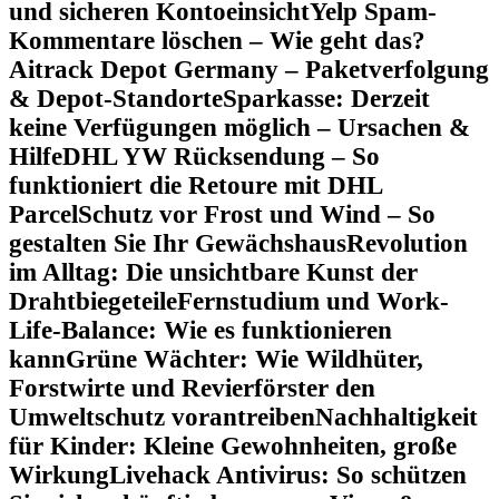
und sicheren Kontoeinsicht
Yelp Spam-
Kommentare löschen – Wie geht das?
Aitrack Depot Germany – Paketverfolgung
& Depot-Standorte
Sparkasse: Derzeit
keine Verfügungen möglich – Ursachen &
Hilfe
DHL YW Rücksendung – So
funktioniert die Retoure mit DHL
Parcel
Schutz vor Frost und Wind – So
gestalten Sie Ihr Gewächshaus
Revolution
im Alltag: Die unsichtbare Kunst der
Drahtbiegeteile
Fernstudium und Work-
Life-Balance: Wie es funktionieren
kann
Grüne Wächter: Wie Wildhüter,
Forstwirte und Revierförster den
Umweltschutz vorantreiben
Nachhaltigkeit
für Kinder: Kleine Gewohnheiten, große
Wirkung
Livehack Antivirus: So schützen