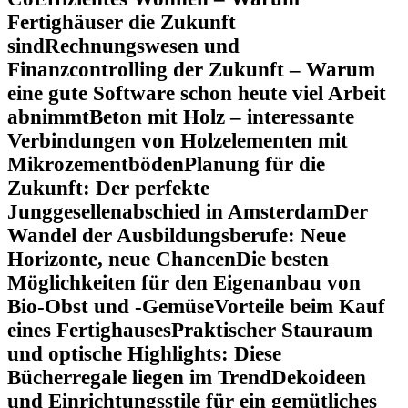
Fertighäuser die Zukunft
sind
Rechnungswesen und
Finanzcontrolling der Zukunft – Warum
eine gute Software schon heute viel Arbeit
abnimmt
Beton mit Holz – interessante
Verbindungen von Holzelementen mit
Mikrozementböden
Planung für die
Zukunft: Der perfekte
Junggesellenabschied in Amsterdam
Der
Wandel der Ausbildungsberufe: Neue
Horizonte, neue Chancen
Die besten
Möglichkeiten für den Eigenanbau von
Bio-Obst und -Gemüse
Vorteile beim Kauf
eines Fertighauses
Praktischer Stauraum
und optische Highlights: Diese
Bücherregale liegen im Trend
Dekoideen
und Einrichtungsstile für ein gemütliches