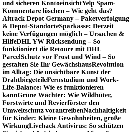
und sicheren Kontoeinsicht
Yelp Spam-
Kommentare löschen – Wie geht das?
Aitrack Depot Germany – Paketverfolgung
& Depot-Standorte
Sparkasse: Derzeit
keine Verfügungen möglich – Ursachen &
Hilfe
DHL YW Rücksendung – So
funktioniert die Retoure mit DHL
Parcel
Schutz vor Frost und Wind – So
gestalten Sie Ihr Gewächshaus
Revolution
im Alltag: Die unsichtbare Kunst der
Drahtbiegeteile
Fernstudium und Work-
Life-Balance: Wie es funktionieren
kann
Grüne Wächter: Wie Wildhüter,
Forstwirte und Revierförster den
Umweltschutz vorantreiben
Nachhaltigkeit
für Kinder: Kleine Gewohnheiten, große
Wirkung
Livehack Antivirus: So schützen