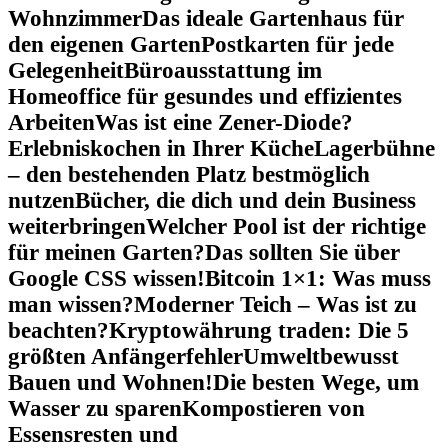
Wohnzimmer
Das ideale Gartenhaus für
den eigenen Garten
Postkarten für jede
Gelegenheit
Büroausstattung im
Homeoffice für gesundes und effizientes
Arbeiten
Was ist eine Zener-Diode?
Erlebniskochen in Ihrer Küche
Lagerbühne
– den bestehenden Platz bestmöglich
nutzen
Bücher, die dich und dein Business
weiterbringen
Welcher Pool ist der richtige
für meinen Garten?
Das sollten Sie über
Google CSS wissen!
Bitcoin 1×1: Was muss
man wissen?
Moderner Teich – Was ist zu
beachten?
Kryptowährung traden: Die 5
größten Anfängerfehler
Umweltbewusst
Bauen und Wohnen!
Die besten Wege, um
Wasser zu sparen
Kompostieren von
Essensresten und