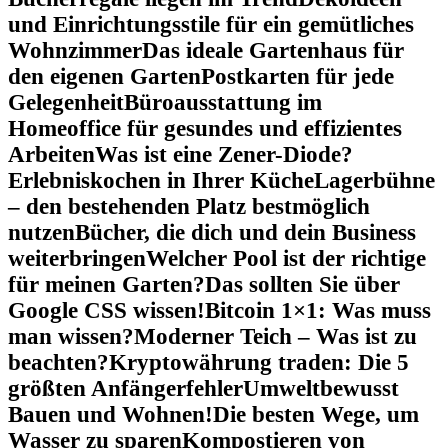
und Einrichtungsstile für ein gemütliches
Wohnzimmer
Das ideale Gartenhaus für
den eigenen Garten
Postkarten für jede
Gelegenheit
Büroausstattung im
Homeoffice für gesundes und effizientes
Arbeiten
Was ist eine Zener-Diode?
Erlebniskochen in Ihrer Küche
Lagerbühne
– den bestehenden Platz bestmöglich
nutzen
Bücher, die dich und dein Business
weiterbringen
Welcher Pool ist der richtige
für meinen Garten?
Das sollten Sie über
Google CSS wissen!
Bitcoin 1×1: Was muss
man wissen?
Moderner Teich – Was ist zu
beachten?
Kryptowährung traden: Die 5
größten Anfängerfehler
Umweltbewusst
Bauen und Wohnen!
Die besten Wege, um
Wasser zu sparen
Kompostieren von