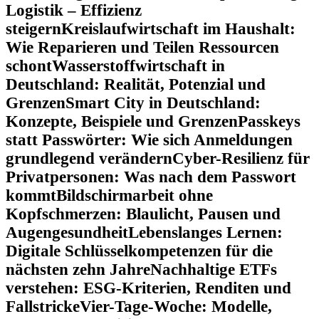
Logistik – Effizienz
steigern
Kreislaufwirtschaft im Haushalt:
Wie Reparieren und Teilen Ressourcen
schont
Wasserstoffwirtschaft in
Deutschland: Realität, Potenzial und
Grenzen
Smart City in Deutschland:
Konzepte, Beispiele und Grenzen
Passkeys
statt Passwörter: Wie sich Anmeldungen
grundlegend verändern
Cyber-Resilienz für
Privatpersonen: Was nach dem Passwort
kommt
Bildschirmarbeit ohne
Kopfschmerzen: Blaulicht, Pausen und
Augengesundheit
Lebenslanges Lernen:
Digitale Schlüsselkompetenzen für die
nächsten zehn Jahre
Nachhaltige ETFs
verstehen: ESG-Kriterien, Renditen und
Fallstricke
Vier-Tage-Woche: Modelle,