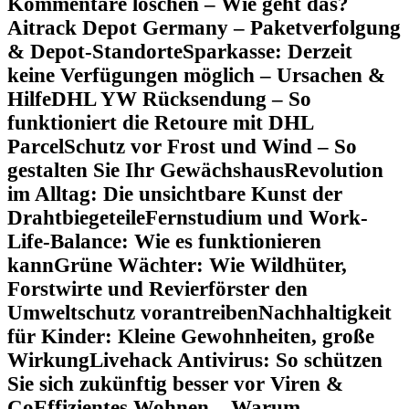
Kommentare löschen – Wie geht das?
Aitrack Depot Germany – Paketverfolgung
& Depot-Standorte
Sparkasse: Derzeit
keine Verfügungen möglich – Ursachen &
Hilfe
DHL YW Rücksendung – So
funktioniert die Retoure mit DHL
Parcel
Schutz vor Frost und Wind – So
gestalten Sie Ihr Gewächshaus
Revolution
im Alltag: Die unsichtbare Kunst der
Drahtbiegeteile
Fernstudium und Work-
Life-Balance: Wie es funktionieren
kann
Grüne Wächter: Wie Wildhüter,
Forstwirte und Revierförster den
Umweltschutz vorantreiben
Nachhaltigkeit
für Kinder: Kleine Gewohnheiten, große
Wirkung
Livehack Antivirus: So schützen
Sie sich zukünftig besser vor Viren &
Co
Effizientes Wohnen – Warum