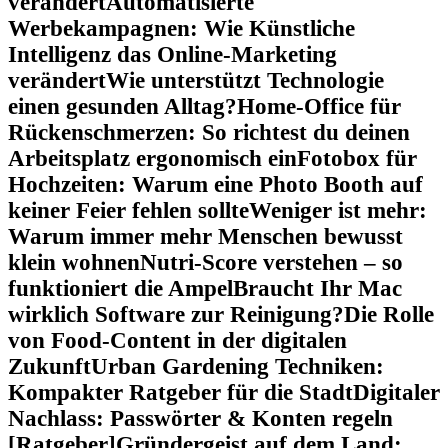
verändert
Automatisierte
Werbekampagnen: Wie Künstliche
Intelligenz das Online-Marketing
verändert
Wie unterstützt Technologie
einen gesunden Alltag?
Home-Office für
Rückenschmerzen: So richtest du deinen
Arbeitsplatz ergonomisch ein
Fotobox für
Hochzeiten: Warum eine Photo Booth auf
keiner Feier fehlen sollte
Weniger ist mehr:
Warum immer mehr Menschen bewusst
klein wohnen
Nutri-Score verstehen – so
funktioniert die Ampel
Braucht Ihr Mac
wirklich Software zur Reinigung?
Die Rolle
von Food-Content in der digitalen
Zukunft
Urban Gardening Techniken:
Kompakter Ratgeber für die Stadt
Digitaler
Nachlass: Passwörter & Konten regeln
[Ratgeber]
Gründergeist auf dem Land: