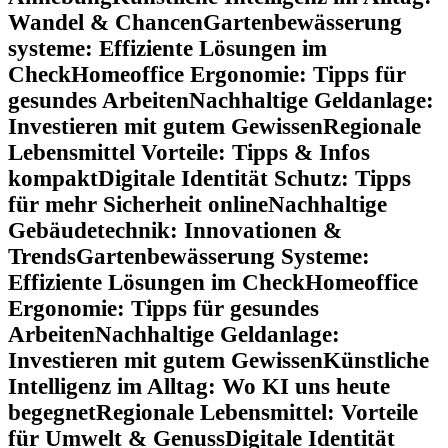
Wandel & Chancen
Gartenbewässerung
systeme: Effiziente Lösungen im
Check
Homeoffice Ergonomie: Tipps für
gesundes Arbeiten
Nachhaltige Geldanlage:
Investieren mit gutem Gewissen
Regionale
Lebensmittel Vorteile: Tipps & Infos
kompakt
Digitale Identität Schutz: Tipps
für mehr Sicherheit online
Nachhaltige
Gebäudetechnik: Innovationen &
Trends
Gartenbewässerung Systeme:
Effiziente Lösungen im Check
Homeoffice
Ergonomie: Tipps für gesundes
Arbeiten
Nachhaltige Geldanlage:
Investieren mit gutem Gewissen
Künstliche
Intelligenz im Alltag: Wo KI uns heute
begegnet
Regionale Lebensmittel: Vorteile
für Umwelt & Genuss
Digitale Identität