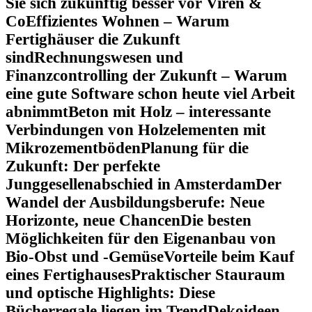
Sie sich zukünftig besser vor Viren &
Co
Effizientes Wohnen – Warum
Fertighäuser die Zukunft
sind
Rechnungswesen und
Finanzcontrolling der Zukunft – Warum
eine gute Software schon heute viel Arbeit
abnimmt
Beton mit Holz – interessante
Verbindungen von Holzelementen mit
Mikrozementböden
Planung für die
Zukunft: Der perfekte
Junggesellenabschied in Amsterdam
Der
Wandel der Ausbildungsberufe: Neue
Horizonte, neue Chancen
Die besten
Möglichkeiten für den Eigenanbau von
Bio-Obst und -Gemüse
Vorteile beim Kauf
eines Fertighauses
Praktischer Stauraum
und optische Highlights: Diese
Bücherregale liegen im Trend
Dekoideen