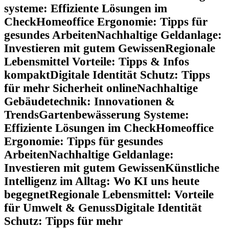
systeme: Effiziente Lösungen im
Check
Homeoffice Ergonomie: Tipps für
gesundes Arbeiten
Nachhaltige Geldanlage:
Investieren mit gutem Gewissen
Regionale
Lebensmittel Vorteile: Tipps & Infos
kompakt
Digitale Identität Schutz: Tipps
für mehr Sicherheit online
Nachhaltige
Gebäudetechnik: Innovationen &
Trends
Gartenbewässerung Systeme:
Effiziente Lösungen im Check
Homeoffice
Ergonomie: Tipps für gesundes
Arbeiten
Nachhaltige Geldanlage:
Investieren mit gutem Gewissen
Künstliche
Intelligenz im Alltag: Wo KI uns heute
begegnet
Regionale Lebensmittel: Vorteile
für Umwelt & Genuss
Digitale Identität
Schutz: Tipps für mehr