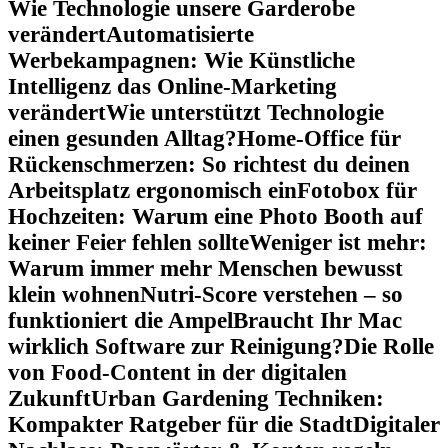
Wie Technologie unsere Garderobe
verändert
Automatisierte
Werbekampagnen: Wie Künstliche
Intelligenz das Online-Marketing
verändert
Wie unterstützt Technologie
einen gesunden Alltag?
Home-Office für
Rückenschmerzen: So richtest du deinen
Arbeitsplatz ergonomisch ein
Fotobox für
Hochzeiten: Warum eine Photo Booth auf
keiner Feier fehlen sollte
Weniger ist mehr:
Warum immer mehr Menschen bewusst
klein wohnen
Nutri-Score verstehen – so
funktioniert die Ampel
Braucht Ihr Mac
wirklich Software zur Reinigung?
Die Rolle
von Food-Content in der digitalen
Zukunft
Urban Gardening Techniken:
Kompakter Ratgeber für die Stadt
Digitaler