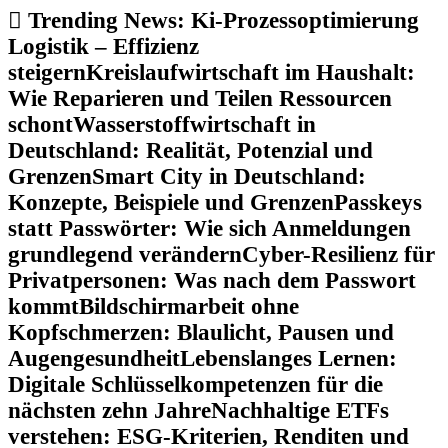
Zum
Trending News:
Ki-Prozessoptimierung
Inhalt
Logistik – Effizienz
springen
steigern
Kreislaufwirtschaft im Haushalt:
Wie Reparieren und Teilen Ressourcen
schont
Wasserstoffwirtschaft in
Deutschland: Realität, Potenzial und
Grenzen
Smart City in Deutschland:
Konzepte, Beispiele und Grenzen
Passkeys
statt Passwörter: Wie sich Anmeldungen
grundlegend verändern
Cyber-Resilienz für
Privatpersonen: Was nach dem Passwort
kommt
Bildschirmarbeit ohne
Kopfschmerzen: Blaulicht, Pausen und
Augengesundheit
Lebenslanges Lernen:
Digitale Schlüsselkompetenzen für die
nächsten zehn Jahre
Nachhaltige ETFs
verstehen: ESG-Kriterien, Renditen und