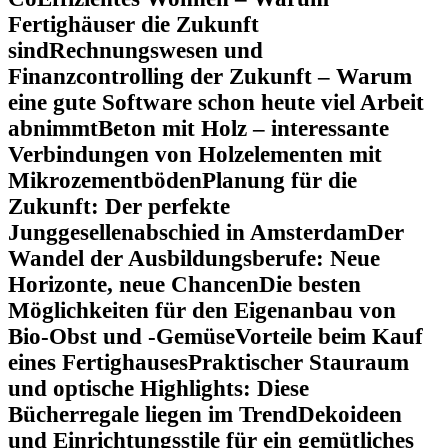
Fertighäuser die Zukunft
sind
Rechnungswesen und
Finanzcontrolling der Zukunft – Warum
eine gute Software schon heute viel Arbeit
abnimmt
Beton mit Holz – interessante
Verbindungen von Holzelementen mit
Mikrozementböden
Planung für die
Zukunft: Der perfekte
Junggesellenabschied in Amsterdam
Der
Wandel der Ausbildungsberufe: Neue
Horizonte, neue Chancen
Die besten
Möglichkeiten für den Eigenanbau von
Bio-Obst und -Gemüse
Vorteile beim Kauf
eines Fertighauses
Praktischer Stauraum
und optische Highlights: Diese
Bücherregale liegen im Trend
Dekoideen
und Einrichtungsstile für ein gemütliches