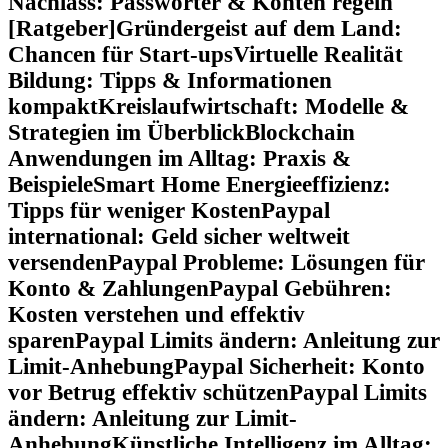
Nachlass: Passwörter & Konten regeln
[Ratgeber]
Gründergeist auf dem Land:
Chancen für Start-ups
Virtuelle Realität
Bildung: Tipps & Informationen
kompakt
Kreislaufwirtschaft: Modelle &
Strategien im Überblick
Blockchain
Anwendungen im Alltag: Praxis &
Beispiele
Smart Home Energieeffizienz:
Tipps für weniger Kosten
Paypal
international: Geld sicher weltweit
versenden
Paypal Probleme: Lösungen für
Konto & Zahlungen
Paypal Gebühren:
Kosten verstehen und effektiv
sparen
Paypal Limits ändern: Anleitung zur
Limit-Anhebung
Paypal Sicherheit: Konto
vor Betrug effektiv schützen
Paypal Limits
ändern: Anleitung zur Limit-
Anhebung
Künstliche Intelligenz im Alltag: