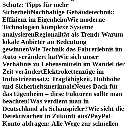
Schutz: Tipps für mehr
Sicherheit
Nachhaltige Gebäudetechnik:
Effizienz im Eigenheim
Wie moderne
Technologien komplexe Systeme
analysieren
Regionalität als Trend: Warum
lokale Anbieter an Bedeutung
gewinnen
Wie Technik das Fahrerlebnis im
Auto verändert hat
Wie sich unser
Verhältnis zu Lebensmitteln im Wandel der
Zeit verändert
Elektrokettenzüge im
Industrieeinsatz: Tragfähigkeit, Hubhöhe
und Sicherheitsmerkmale
Neues Dach für
das Eigenheim – diese Faktoren sollte man
beachten!
Was verdient man in
Deutschland als Schauspieler?
Wie sieht die
Detektivarbeit in Zukunft aus?
PayPal-
Konto abfragen: Alle Wege zur schnellen