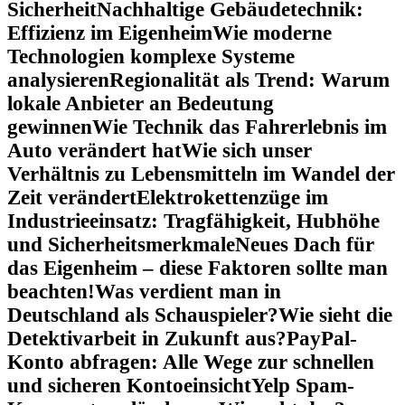
Sicherheit
Nachhaltige Gebäudetechnik:
Effizienz im Eigenheim
Wie moderne
Technologien komplexe Systeme
analysieren
Regionalität als Trend: Warum
lokale Anbieter an Bedeutung
gewinnen
Wie Technik das Fahrerlebnis im
Auto verändert hat
Wie sich unser
Verhältnis zu Lebensmitteln im Wandel der
Zeit verändert
Elektrokettenzüge im
Industrieeinsatz: Tragfähigkeit, Hubhöhe
und Sicherheitsmerkmale
Neues Dach für
das Eigenheim – diese Faktoren sollte man
beachten!
Was verdient man in
Deutschland als Schauspieler?
Wie sieht die
Detektivarbeit in Zukunft aus?
PayPal-
Konto abfragen: Alle Wege zur schnellen
und sicheren Kontoeinsicht
Yelp Spam-