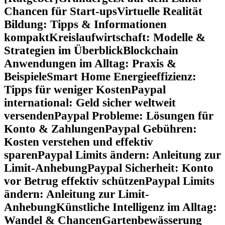
Chancen für Start-ups
Virtuelle Realität
Bildung: Tipps & Informationen
kompakt
Kreislaufwirtschaft: Modelle &
Strategien im Überblick
Blockchain
Anwendungen im Alltag: Praxis &
Beispiele
Smart Home Energieeffizienz:
Tipps für weniger Kosten
Paypal
international: Geld sicher weltweit
versenden
Paypal Probleme: Lösungen für
Konto & Zahlungen
Paypal Gebühren:
Kosten verstehen und effektiv
sparen
Paypal Limits ändern: Anleitung zur
Limit-Anhebung
Paypal Sicherheit: Konto
vor Betrug effektiv schützen
Paypal Limits
ändern: Anleitung zur Limit-
Anhebung
Künstliche Intelligenz im Alltag:
Wandel & Chancen
Gartenbewässerung