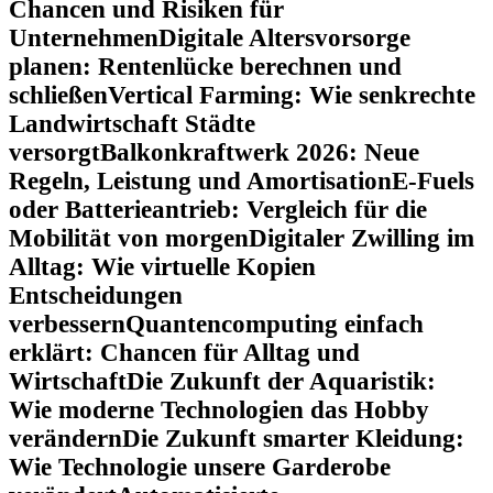
Chancen und Risiken für
Unternehmen
Digitale Altersvorsorge
planen: Rentenlücke berechnen und
schließen
Vertical Farming: Wie senkrechte
Landwirtschaft Städte
versorgt
Balkonkraftwerk 2026: Neue
Regeln, Leistung und Amortisation
E-Fuels
oder Batterieantrieb: Vergleich für die
Mobilität von morgen
Digitaler Zwilling im
Alltag: Wie virtuelle Kopien
Entscheidungen
verbessern
Quantencomputing einfach
erklärt: Chancen für Alltag und
Wirtschaft
Die Zukunft der Aquaristik:
Wie moderne Technologien das Hobby
verändern
Die Zukunft smarter Kleidung:
Wie Technologie unsere Garderobe