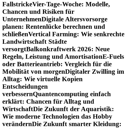
Fallstricke
Vier-Tage-Woche: Modelle,
Chancen und Risiken für
Unternehmen
Digitale Altersvorsorge
planen: Rentenlücke berechnen und
schließen
Vertical Farming: Wie senkrechte
Landwirtschaft Städte
versorgt
Balkonkraftwerk 2026: Neue
Regeln, Leistung und Amortisation
E-Fuels
oder Batterieantrieb: Vergleich für die
Mobilität von morgen
Digitaler Zwilling im
Alltag: Wie virtuelle Kopien
Entscheidungen
verbessern
Quantencomputing einfach
erklärt: Chancen für Alltag und
Wirtschaft
Die Zukunft der Aquaristik:
Wie moderne Technologien das Hobby
verändern
Die Zukunft smarter Kleidung: