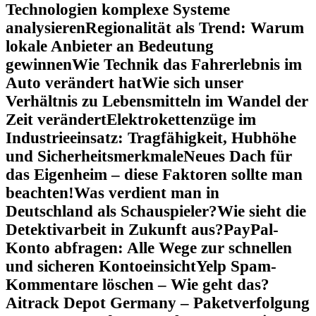
Technologien komplexe Systeme
analysieren
Regionalität als Trend: Warum
lokale Anbieter an Bedeutung
gewinnen
Wie Technik das Fahrerlebnis im
Auto verändert hat
Wie sich unser
Verhältnis zu Lebensmitteln im Wandel der
Zeit verändert
Elektrokettenzüge im
Industrieeinsatz: Tragfähigkeit, Hubhöhe
und Sicherheitsmerkmale
Neues Dach für
das Eigenheim – diese Faktoren sollte man
beachten!
Was verdient man in
Deutschland als Schauspieler?
Wie sieht die
Detektivarbeit in Zukunft aus?
PayPal-
Konto abfragen: Alle Wege zur schnellen
und sicheren Kontoeinsicht
Yelp Spam-
Kommentare löschen – Wie geht das?
Aitrack Depot Germany – Paketverfolgung