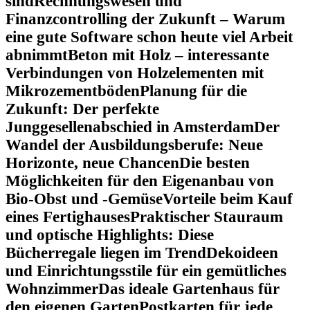
sind
Rechnungswesen und
Finanzcontrolling der Zukunft – Warum
eine gute Software schon heute viel Arbeit
abnimmt
Beton mit Holz – interessante
Verbindungen von Holzelementen mit
Mikrozementböden
Planung für die
Zukunft: Der perfekte
Junggesellenabschied in Amsterdam
Der
Wandel der Ausbildungsberufe: Neue
Horizonte, neue Chancen
Die besten
Möglichkeiten für den Eigenanbau von
Bio-Obst und -Gemüse
Vorteile beim Kauf
eines Fertighauses
Praktischer Stauraum
und optische Highlights: Diese
Bücherregale liegen im Trend
Dekoideen
und Einrichtungsstile für ein gemütliches
Wohnzimmer
Das ideale Gartenhaus für
den eigenen Garten
Postkarten für jede