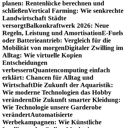
planen: Rentenlücke berechnen und
schließen
Vertical Farming: Wie senkrechte
Landwirtschaft Städte
versorgt
Balkonkraftwerk 2026: Neue
Regeln, Leistung und Amortisation
E-Fuels
oder Batterieantrieb: Vergleich für die
Mobilität von morgen
Digitaler Zwilling im
Alltag: Wie virtuelle Kopien
Entscheidungen
verbessern
Quantencomputing einfach
erklärt: Chancen für Alltag und
Wirtschaft
Die Zukunft der Aquaristik:
Wie moderne Technologien das Hobby
verändern
Die Zukunft smarter Kleidung:
Wie Technologie unsere Garderobe
verändert
Automatisierte
Werbekampagnen: Wie Künstliche