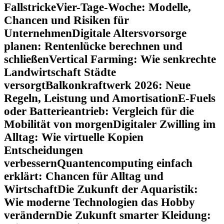
Fallstricke
Vier-Tage-Woche: Modelle,
Chancen und Risiken für
Unternehmen
Digitale Altersvorsorge
planen: Rentenlücke berechnen und
schließen
Vertical Farming: Wie senkrechte
Landwirtschaft Städte
versorgt
Balkonkraftwerk 2026: Neue
Regeln, Leistung und Amortisation
E-Fuels
oder Batterieantrieb: Vergleich für die
Mobilität von morgen
Digitaler Zwilling im
Alltag: Wie virtuelle Kopien
Entscheidungen
verbessern
Quantencomputing einfach
erklärt: Chancen für Alltag und
Wirtschaft
Die Zukunft der Aquaristik:
Wie moderne Technologien das Hobby
verändern
Die Zukunft smarter Kleidung: