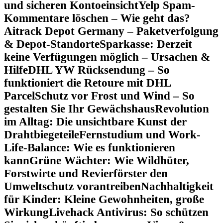
und sicheren Kontoeinsicht
Yelp Spam-
Kommentare löschen – Wie geht das?
Aitrack Depot Germany – Paketverfolgung
& Depot-Standorte
Sparkasse: Derzeit
keine Verfügungen möglich – Ursachen &
Hilfe
DHL YW Rücksendung – So
funktioniert die Retoure mit DHL
Parcel
Schutz vor Frost und Wind – So
gestalten Sie Ihr Gewächshaus
Revolution
im Alltag: Die unsichtbare Kunst der
Drahtbiegeteile
Fernstudium und Work-
Life-Balance: Wie es funktionieren
kann
Grüne Wächter: Wie Wildhüter,
Forstwirte und Revierförster den
Umweltschutz vorantreiben
Nachhaltigkeit
für Kinder: Kleine Gewohnheiten, große
Wirkung
Livehack Antivirus: So schützen