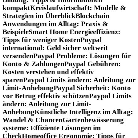
kompakt
Kreislaufwirtschaft: Modelle &
Strategien im Überblick
Blockchain
Anwendungen im Alltag: Praxis &
Beispiele
Smart Home Energieeffizienz:
Tipps für weniger Kosten
Paypal
international: Geld sicher weltweit
versenden
Paypal Probleme: Lösungen für
Konto & Zahlungen
Paypal Gebühren:
Kosten verstehen und effektiv
sparen
Paypal Limits ändern: Anleitung zur
Limit-Anhebung
Paypal Sicherheit: Konto
vor Betrug effektiv schützen
Paypal Limits
ändern: Anleitung zur Limit-
Anhebung
Künstliche Intelligenz im Alltag:
Wandel & Chancen
Gartenbewässerung
systeme: Effiziente Lösungen im
Check
Homeoffice Ergonomie: Tipps für