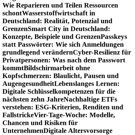
Wie Reparieren und Teilen Ressourcen
schont
Wasserstoffwirtschaft in
Deutschland: Realität, Potenzial und
Grenzen
Smart City in Deutschland:
Konzepte, Beispiele und Grenzen
Passkeys
statt Passwörter: Wie sich Anmeldungen
grundlegend verändern
Cyber-Resilienz für
Privatpersonen: Was nach dem Passwort
kommt
Bildschirmarbeit ohne
Kopfschmerzen: Blaulicht, Pausen und
Augengesundheit
Lebenslanges Lernen:
Digitale Schlüsselkompetenzen für die
nächsten zehn Jahre
Nachhaltige ETFs
verstehen: ESG-Kriterien, Renditen und
Fallstricke
Vier-Tage-Woche: Modelle,
Chancen und Risiken für
Unternehmen
Digitale Altersvorsorge