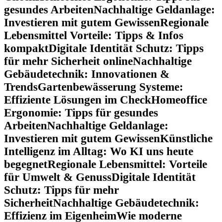
gesundes Arbeiten
Nachhaltige Geldanlage:
Investieren mit gutem Gewissen
Regionale
Lebensmittel Vorteile: Tipps & Infos
kompakt
Digitale Identität Schutz: Tipps
für mehr Sicherheit online
Nachhaltige
Gebäudetechnik: Innovationen &
Trends
Gartenbewässerung Systeme:
Effiziente Lösungen im Check
Homeoffice
Ergonomie: Tipps für gesundes
Arbeiten
Nachhaltige Geldanlage:
Investieren mit gutem Gewissen
Künstliche
Intelligenz im Alltag: Wo KI uns heute
begegnet
Regionale Lebensmittel: Vorteile
für Umwelt & Genuss
Digitale Identität
Schutz: Tipps für mehr
Sicherheit
Nachhaltige Gebäudetechnik:
Effizienz im Eigenheim
Wie moderne