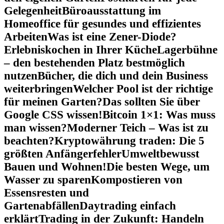
Gelegenheit
Büroausstattung im
Homeoffice für gesundes und effizientes
Arbeiten
Was ist eine Zener-Diode?
Erlebniskochen in Ihrer Küche
Lagerbühne
– den bestehenden Platz bestmöglich
nutzen
Bücher, die dich und dein Business
weiterbringen
Welcher Pool ist der richtige
für meinen Garten?
Das sollten Sie über
Google CSS wissen!
Bitcoin 1×1: Was muss
man wissen?
Moderner Teich – Was ist zu
beachten?
Kryptowährung traden: Die 5
größten Anfängerfehler
Umweltbewusst
Bauen und Wohnen!
Die besten Wege, um
Wasser zu sparen
Kompostieren von
Essensresten und
Gartenabfällen
Daytrading einfach
erklärt
Trading in der Zukunft: Handeln