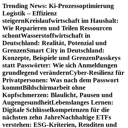
Zum
Trending News:
Ki-Prozessoptimierung
Inhalt
Logistik – Effizienz
springen
steigern
Kreislaufwirtschaft im Haushalt:
Wie Reparieren und Teilen Ressourcen
schont
Wasserstoffwirtschaft in
Deutschland: Realität, Potenzial und
Grenzen
Smart City in Deutschland:
Konzepte, Beispiele und Grenzen
Passkeys
statt Passwörter: Wie sich Anmeldungen
grundlegend verändern
Cyber-Resilienz für
Privatpersonen: Was nach dem Passwort
kommt
Bildschirmarbeit ohne
Kopfschmerzen: Blaulicht, Pausen und
Augengesundheit
Lebenslanges Lernen:
Digitale Schlüsselkompetenzen für die
nächsten zehn Jahre
Nachhaltige ETFs
verstehen: ESG-Kriterien, Renditen und