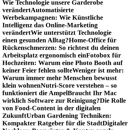
Wie Technologie unsere Garderobe
verändert
Automatisierte
Werbekampagnen: Wie Künstliche
Intelligenz das Online-Marketing
verändert
Wie unterstützt Technologie
einen gesunden Alltag?
Home-Office für
Rückenschmerzen: So richtest du deinen
Arbeitsplatz ergonomisch ein
Fotobox für
Hochzeiten: Warum eine Photo Booth auf
keiner Feier fehlen sollte
Weniger ist mehr:
Warum immer mehr Menschen bewusst
klein wohnen
Nutri-Score verstehen – so
funktioniert die Ampel
Braucht Ihr Mac
wirklich Software zur Reinigung?
Die Rolle
von Food-Content in der digitalen
Zukunft
Urban Gardening Techniken:
Kompakter Ratgeber für die Stadt
Digitaler