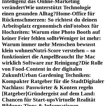
Intelligenz das Online-Marketing
verändert
Wie unterstützt Technologie
einen gesunden Alltag?
Home-Office für
Rückenschmerzen: So richtest du deinen
Arbeitsplatz ergonomisch ein
Fotobox für
Hochzeiten: Warum eine Photo Booth auf
keiner Feier fehlen sollte
Weniger ist mehr:
Warum immer mehr Menschen bewusst
klein wohnen
Nutri-Score verstehen – so
funktioniert die Ampel
Braucht Ihr Mac
wirklich Software zur Reinigung?
Die Rolle
von Food-Content in der digitalen
Zukunft
Urban Gardening Techniken:
Kompakter Ratgeber für die Stadt
Digitaler
Nachlass: Passwörter & Konten regeln
[Ratgeber]
Gründergeist auf dem Land:
Chancen für Start-ups
Virtuelle Realität
Bildung: Tipps & Informationen