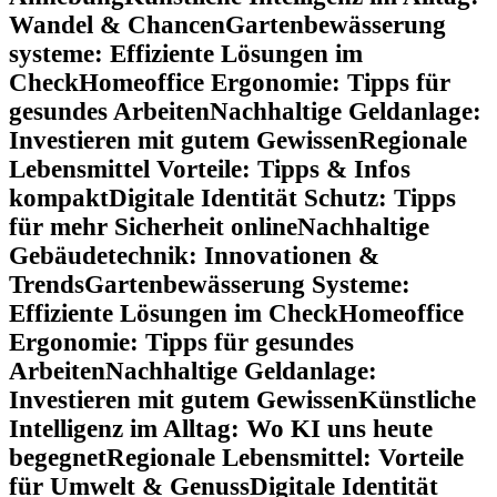
Wandel & Chancen
Gartenbewässerung
systeme: Effiziente Lösungen im
Check
Homeoffice Ergonomie: Tipps für
gesundes Arbeiten
Nachhaltige Geldanlage:
Investieren mit gutem Gewissen
Regionale
Lebensmittel Vorteile: Tipps & Infos
kompakt
Digitale Identität Schutz: Tipps
für mehr Sicherheit online
Nachhaltige
Gebäudetechnik: Innovationen &
Trends
Gartenbewässerung Systeme:
Effiziente Lösungen im Check
Homeoffice
Ergonomie: Tipps für gesundes
Arbeiten
Nachhaltige Geldanlage:
Investieren mit gutem Gewissen
Künstliche
Intelligenz im Alltag: Wo KI uns heute
begegnet
Regionale Lebensmittel: Vorteile
für Umwelt & Genuss
Digitale Identität