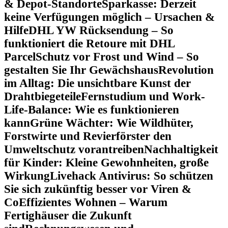
& Depot-Standorte
Sparkasse: Derzeit
keine Verfügungen möglich – Ursachen &
Hilfe
DHL YW Rücksendung – So
funktioniert die Retoure mit DHL
Parcel
Schutz vor Frost und Wind – So
gestalten Sie Ihr Gewächshaus
Revolution
im Alltag: Die unsichtbare Kunst der
Drahtbiegeteile
Fernstudium und Work-
Life-Balance: Wie es funktionieren
kann
Grüne Wächter: Wie Wildhüter,
Forstwirte und Revierförster den
Umweltschutz vorantreiben
Nachhaltigkeit
für Kinder: Kleine Gewohnheiten, große
Wirkung
Livehack Antivirus: So schützen
Sie sich zukünftig besser vor Viren &
Co
Effizientes Wohnen – Warum
Fertighäuser die Zukunft