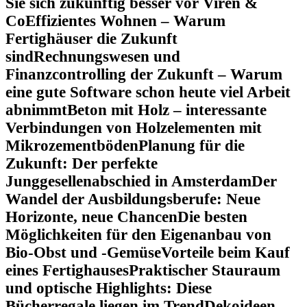
Sie sich zukünftig besser vor Viren &
Co
Effizientes Wohnen – Warum
Fertighäuser die Zukunft
sind
Rechnungswesen und
Finanzcontrolling der Zukunft – Warum
eine gute Software schon heute viel Arbeit
abnimmt
Beton mit Holz – interessante
Verbindungen von Holzelementen mit
Mikrozementböden
Planung für die
Zukunft: Der perfekte
Junggesellenabschied in Amsterdam
Der
Wandel der Ausbildungsberufe: Neue
Horizonte, neue Chancen
Die besten
Möglichkeiten für den Eigenanbau von
Bio-Obst und -Gemüse
Vorteile beim Kauf
eines Fertighauses
Praktischer Stauraum
und optische Highlights: Diese
Bücherregale liegen im Trend
Dekoideen