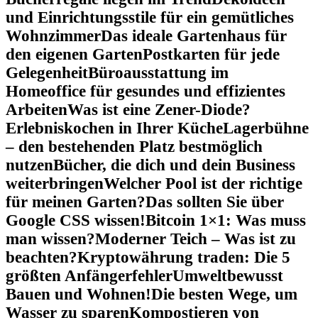
und Einrichtungsstile für ein gemütliches
Wohnzimmer
Das ideale Gartenhaus für
den eigenen Garten
Postkarten für jede
Gelegenheit
Büroausstattung im
Homeoffice für gesundes und effizientes
Arbeiten
Was ist eine Zener-Diode?
Erlebniskochen in Ihrer Küche
Lagerbühne
– den bestehenden Platz bestmöglich
nutzen
Bücher, die dich und dein Business
weiterbringen
Welcher Pool ist der richtige
für meinen Garten?
Das sollten Sie über
Google CSS wissen!
Bitcoin 1×1: Was muss
man wissen?
Moderner Teich – Was ist zu
beachten?
Kryptowährung traden: Die 5
größten Anfängerfehler
Umweltbewusst
Bauen und Wohnen!
Die besten Wege, um
Wasser zu sparen
Kompostieren von