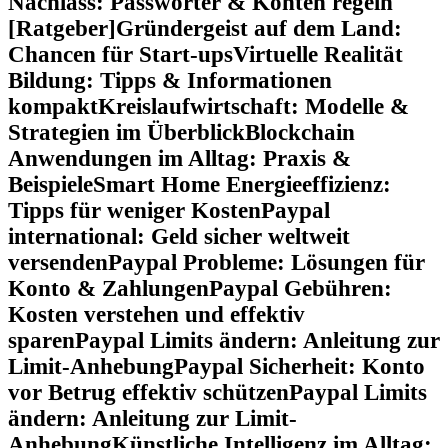
Nachlass: Passwörter & Konten regeln
[Ratgeber]
Gründergeist auf dem Land:
Chancen für Start-ups
Virtuelle Realität
Bildung: Tipps & Informationen
kompakt
Kreislaufwirtschaft: Modelle &
Strategien im Überblick
Blockchain
Anwendungen im Alltag: Praxis &
Beispiele
Smart Home Energieeffizienz:
Tipps für weniger Kosten
Paypal
international: Geld sicher weltweit
versenden
Paypal Probleme: Lösungen für
Konto & Zahlungen
Paypal Gebühren:
Kosten verstehen und effektiv
sparen
Paypal Limits ändern: Anleitung zur
Limit-Anhebung
Paypal Sicherheit: Konto
vor Betrug effektiv schützen
Paypal Limits
ändern: Anleitung zur Limit-
Anhebung
Künstliche Intelligenz im Alltag: