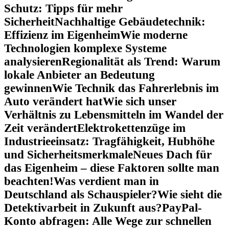
Schutz: Tipps für mehr
Sicherheit
Nachhaltige Gebäudetechnik:
Effizienz im Eigenheim
Wie moderne
Technologien komplexe Systeme
analysieren
Regionalität als Trend: Warum
lokale Anbieter an Bedeutung
gewinnen
Wie Technik das Fahrerlebnis im
Auto verändert hat
Wie sich unser
Verhältnis zu Lebensmitteln im Wandel der
Zeit verändert
Elektrokettenzüge im
Industrieeinsatz: Tragfähigkeit, Hubhöhe
und Sicherheitsmerkmale
Neues Dach für
das Eigenheim – diese Faktoren sollte man
beachten!
Was verdient man in
Deutschland als Schauspieler?
Wie sieht die
Detektivarbeit in Zukunft aus?
PayPal-
Konto abfragen: Alle Wege zur schnellen