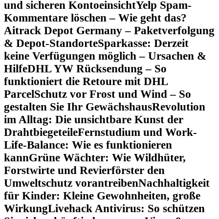
und sicheren Kontoeinsicht
Yelp Spam-
Kommentare löschen – Wie geht das?
Aitrack Depot Germany – Paketverfolgung
& Depot-Standorte
Sparkasse: Derzeit
keine Verfügungen möglich – Ursachen &
Hilfe
DHL YW Rücksendung – So
funktioniert die Retoure mit DHL
Parcel
Schutz vor Frost und Wind – So
gestalten Sie Ihr Gewächshaus
Revolution
im Alltag: Die unsichtbare Kunst der
Drahtbiegeteile
Fernstudium und Work-
Life-Balance: Wie es funktionieren
kann
Grüne Wächter: Wie Wildhüter,
Forstwirte und Revierförster den
Umweltschutz vorantreiben
Nachhaltigkeit
für Kinder: Kleine Gewohnheiten, große
Wirkung
Livehack Antivirus: So schützen