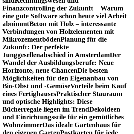
sind
Rechnungswesen und
Finanzcontrolling der Zukunft – Warum
eine gute Software schon heute viel Arbeit
abnimmt
Beton mit Holz – interessante
Verbindungen von Holzelementen mit
Mikrozementböden
Planung für die
Zukunft: Der perfekte
Junggesellenabschied in Amsterdam
Der
Wandel der Ausbildungsberufe: Neue
Horizonte, neue Chancen
Die besten
Möglichkeiten für den Eigenanbau von
Bio-Obst und -Gemüse
Vorteile beim Kauf
eines Fertighauses
Praktischer Stauraum
und optische Highlights: Diese
Bücherregale liegen im Trend
Dekoideen
und Einrichtungsstile für ein gemütliches
Wohnzimmer
Das ideale Gartenhaus für
den eigenen Garten
Postkarten für jede