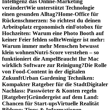
Intelligenz das Online-Marketing
verändert
Wie unterstützt Technologie
einen gesunden Alltag?
Home-Office für
Rückenschmerzen: So richtest du deinen
Arbeitsplatz ergonomisch ein
Fotobox für
Hochzeiten: Warum eine Photo Booth auf
keiner Feier fehlen sollte
Weniger ist mehr:
Warum immer mehr Menschen bewusst
klein wohnen
Nutri-Score verstehen – so
funktioniert die Ampel
Braucht Ihr Mac
wirklich Software zur Reinigung?
Die Rolle
von Food-Content in der digitalen
Zukunft
Urban Gardening Techniken:
Kompakter Ratgeber für die Stadt
Digitaler
Nachlass: Passwörter & Konten regeln
[Ratgeber]
Gründergeist auf dem Land:
Chancen für Start-ups
Virtuelle Realität
Bildung: Tipps & Informationen