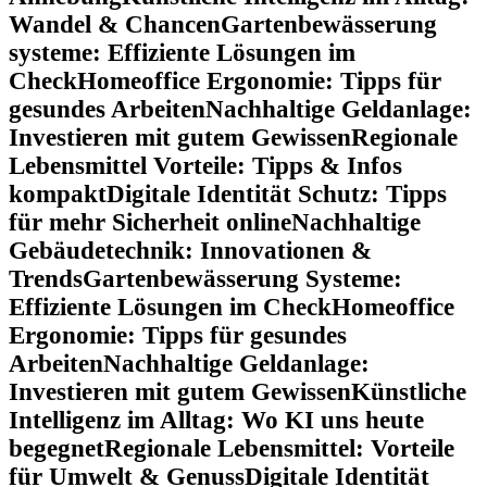
Wandel & Chancen
Gartenbewässerung
systeme: Effiziente Lösungen im
Check
Homeoffice Ergonomie: Tipps für
gesundes Arbeiten
Nachhaltige Geldanlage:
Investieren mit gutem Gewissen
Regionale
Lebensmittel Vorteile: Tipps & Infos
kompakt
Digitale Identität Schutz: Tipps
für mehr Sicherheit online
Nachhaltige
Gebäudetechnik: Innovationen &
Trends
Gartenbewässerung Systeme:
Effiziente Lösungen im Check
Homeoffice
Ergonomie: Tipps für gesundes
Arbeiten
Nachhaltige Geldanlage:
Investieren mit gutem Gewissen
Künstliche
Intelligenz im Alltag: Wo KI uns heute
begegnet
Regionale Lebensmittel: Vorteile
für Umwelt & Genuss
Digitale Identität