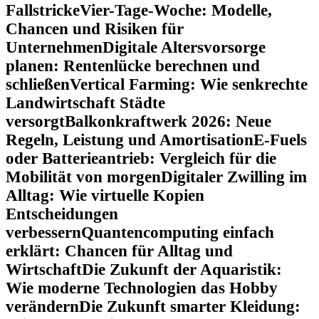
Fallstricke
Vier-Tage-Woche: Modelle,
Chancen und Risiken für
Unternehmen
Digitale Altersvorsorge
planen: Rentenlücke berechnen und
schließen
Vertical Farming: Wie senkrechte
Landwirtschaft Städte
versorgt
Balkonkraftwerk 2026: Neue
Regeln, Leistung und Amortisation
E-Fuels
oder Batterieantrieb: Vergleich für die
Mobilität von morgen
Digitaler Zwilling im
Alltag: Wie virtuelle Kopien
Entscheidungen
verbessern
Quantencomputing einfach
erklärt: Chancen für Alltag und
Wirtschaft
Die Zukunft der Aquaristik:
Wie moderne Technologien das Hobby
verändern
Die Zukunft smarter Kleidung: