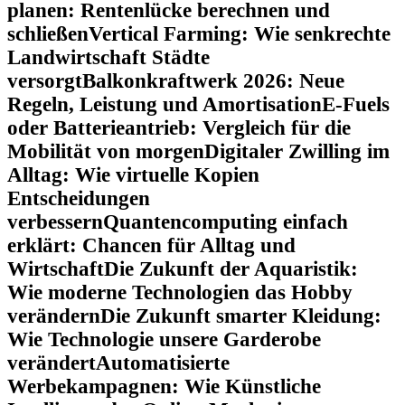
planen: Rentenlücke berechnen und
schließen
Vertical Farming: Wie senkrechte
Landwirtschaft Städte
versorgt
Balkonkraftwerk 2026: Neue
Regeln, Leistung und Amortisation
E-Fuels
oder Batterieantrieb: Vergleich für die
Mobilität von morgen
Digitaler Zwilling im
Alltag: Wie virtuelle Kopien
Entscheidungen
verbessern
Quantencomputing einfach
erklärt: Chancen für Alltag und
Wirtschaft
Die Zukunft der Aquaristik:
Wie moderne Technologien das Hobby
verändern
Die Zukunft smarter Kleidung:
Wie Technologie unsere Garderobe
verändert
Automatisierte
Werbekampagnen: Wie Künstliche