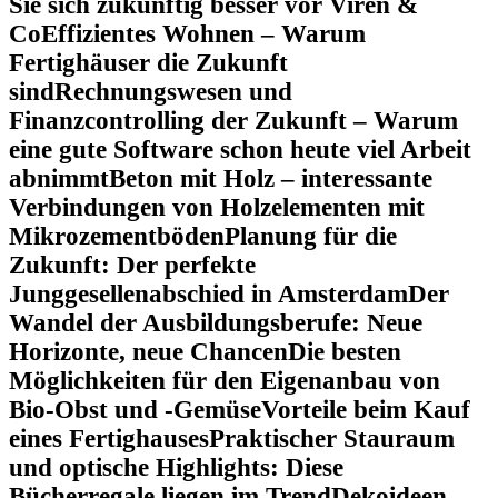
Sie sich zukünftig besser vor Viren &
Co
Effizientes Wohnen – Warum
Fertighäuser die Zukunft
sind
Rechnungswesen und
Finanzcontrolling der Zukunft – Warum
eine gute Software schon heute viel Arbeit
abnimmt
Beton mit Holz – interessante
Verbindungen von Holzelementen mit
Mikrozementböden
Planung für die
Zukunft: Der perfekte
Junggesellenabschied in Amsterdam
Der
Wandel der Ausbildungsberufe: Neue
Horizonte, neue Chancen
Die besten
Möglichkeiten für den Eigenanbau von
Bio-Obst und -Gemüse
Vorteile beim Kauf
eines Fertighauses
Praktischer Stauraum
und optische Highlights: Diese
Bücherregale liegen im Trend
Dekoideen