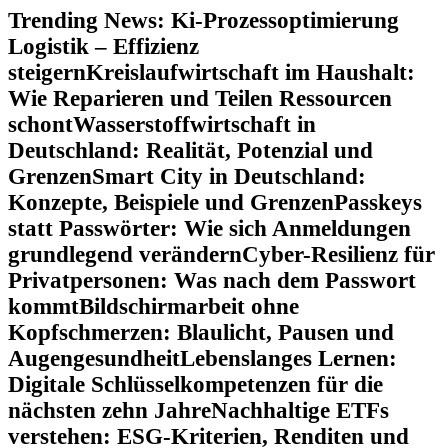
Zum
Trending News:
Ki-Prozessoptimierung
Inhalt
Logistik – Effizienz
springen
steigern
Kreislaufwirtschaft im Haushalt:
Wie Reparieren und Teilen Ressourcen
schont
Wasserstoffwirtschaft in
Deutschland: Realität, Potenzial und
Grenzen
Smart City in Deutschland:
Konzepte, Beispiele und Grenzen
Passkeys
statt Passwörter: Wie sich Anmeldungen
grundlegend verändern
Cyber-Resilienz für
Privatpersonen: Was nach dem Passwort
kommt
Bildschirmarbeit ohne
Kopfschmerzen: Blaulicht, Pausen und
Augengesundheit
Lebenslanges Lernen:
Digitale Schlüsselkompetenzen für die
nächsten zehn Jahre
Nachhaltige ETFs
verstehen: ESG-Kriterien, Renditen und