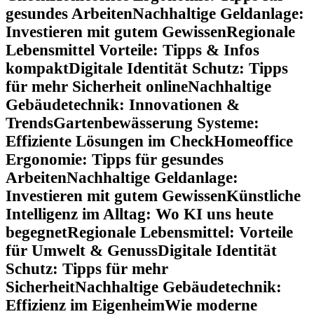
gesundes Arbeiten
Nachhaltige Geldanlage:
Investieren mit gutem Gewissen
Regionale
Lebensmittel Vorteile: Tipps & Infos
kompakt
Digitale Identität Schutz: Tipps
für mehr Sicherheit online
Nachhaltige
Gebäudetechnik: Innovationen &
Trends
Gartenbewässerung Systeme:
Effiziente Lösungen im Check
Homeoffice
Ergonomie: Tipps für gesundes
Arbeiten
Nachhaltige Geldanlage:
Investieren mit gutem Gewissen
Künstliche
Intelligenz im Alltag: Wo KI uns heute
begegnet
Regionale Lebensmittel: Vorteile
für Umwelt & Genuss
Digitale Identität
Schutz: Tipps für mehr
Sicherheit
Nachhaltige Gebäudetechnik:
Effizienz im Eigenheim
Wie moderne