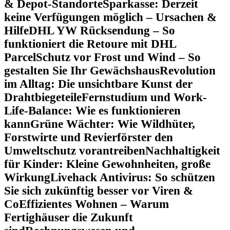
& Depot-Standorte
Sparkasse: Derzeit
keine Verfügungen möglich – Ursachen &
Hilfe
DHL YW Rücksendung – So
funktioniert die Retoure mit DHL
Parcel
Schutz vor Frost und Wind – So
gestalten Sie Ihr Gewächshaus
Revolution
im Alltag: Die unsichtbare Kunst der
Drahtbiegeteile
Fernstudium und Work-
Life-Balance: Wie es funktionieren
kann
Grüne Wächter: Wie Wildhüter,
Forstwirte und Revierförster den
Umweltschutz vorantreiben
Nachhaltigkeit
für Kinder: Kleine Gewohnheiten, große
Wirkung
Livehack Antivirus: So schützen
Sie sich zukünftig besser vor Viren &
Co
Effizientes Wohnen – Warum
Fertighäuser die Zukunft