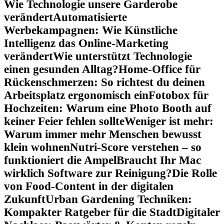
Wie Technologie unsere Garderobe
verändert
Automatisierte
Werbekampagnen: Wie Künstliche
Intelligenz das Online-Marketing
verändert
Wie unterstützt Technologie
einen gesunden Alltag?
Home-Office für
Rückenschmerzen: So richtest du deinen
Arbeitsplatz ergonomisch ein
Fotobox für
Hochzeiten: Warum eine Photo Booth auf
keiner Feier fehlen sollte
Weniger ist mehr:
Warum immer mehr Menschen bewusst
klein wohnen
Nutri-Score verstehen – so
funktioniert die Ampel
Braucht Ihr Mac
wirklich Software zur Reinigung?
Die Rolle
von Food-Content in der digitalen
Zukunft
Urban Gardening Techniken:
Kompakter Ratgeber für die Stadt
Digitaler