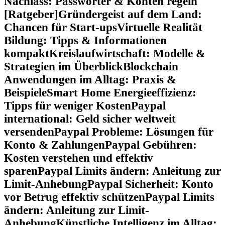
Nachlass: Passwörter & Konten regeln
[Ratgeber]
Gründergeist auf dem Land:
Chancen für Start-ups
Virtuelle Realität
Bildung: Tipps & Informationen
kompakt
Kreislaufwirtschaft: Modelle &
Strategien im Überblick
Blockchain
Anwendungen im Alltag: Praxis &
Beispiele
Smart Home Energieeffizienz:
Tipps für weniger Kosten
Paypal
international: Geld sicher weltweit
versenden
Paypal Probleme: Lösungen für
Konto & Zahlungen
Paypal Gebühren:
Kosten verstehen und effektiv
sparen
Paypal Limits ändern: Anleitung zur
Limit-Anhebung
Paypal Sicherheit: Konto
vor Betrug effektiv schützen
Paypal Limits
ändern: Anleitung zur Limit-
Anhebung
Künstliche Intelligenz im Alltag: