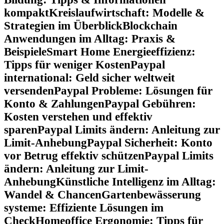
kompakt
Kreislaufwirtschaft: Modelle &
Strategien im Überblick
Blockchain
Anwendungen im Alltag: Praxis &
Beispiele
Smart Home Energieeffizienz:
Tipps für weniger Kosten
Paypal
international: Geld sicher weltweit
versenden
Paypal Probleme: Lösungen für
Konto & Zahlungen
Paypal Gebühren:
Kosten verstehen und effektiv
sparen
Paypal Limits ändern: Anleitung zur
Limit-Anhebung
Paypal Sicherheit: Konto
vor Betrug effektiv schützen
Paypal Limits
ändern: Anleitung zur Limit-
Anhebung
Künstliche Intelligenz im Alltag:
Wandel & Chancen
Gartenbewässerung
systeme: Effiziente Lösungen im
Check
Homeoffice Ergonomie: Tipps für