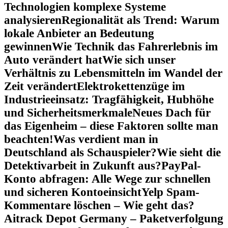
Technologien komplexe Systeme
analysieren
Regionalität als Trend: Warum
lokale Anbieter an Bedeutung
gewinnen
Wie Technik das Fahrerlebnis im
Auto verändert hat
Wie sich unser
Verhältnis zu Lebensmitteln im Wandel der
Zeit verändert
Elektrokettenzüge im
Industrieeinsatz: Tragfähigkeit, Hubhöhe
und Sicherheitsmerkmale
Neues Dach für
das Eigenheim – diese Faktoren sollte man
beachten!
Was verdient man in
Deutschland als Schauspieler?
Wie sieht die
Detektivarbeit in Zukunft aus?
PayPal-
Konto abfragen: Alle Wege zur schnellen
und sicheren Kontoeinsicht
Yelp Spam-
Kommentare löschen – Wie geht das?
Aitrack Depot Germany – Paketverfolgung