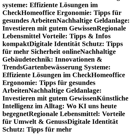
systeme: Effiziente Lösungen im
Check
Homeoffice Ergonomie: Tipps für
gesundes Arbeiten
Nachhaltige Geldanlage:
Investieren mit gutem Gewissen
Regionale
Lebensmittel Vorteile: Tipps & Infos
kompakt
Digitale Identität Schutz: Tipps
für mehr Sicherheit online
Nachhaltige
Gebäudetechnik: Innovationen &
Trends
Gartenbewässerung Systeme:
Effiziente Lösungen im Check
Homeoffice
Ergonomie: Tipps für gesundes
Arbeiten
Nachhaltige Geldanlage:
Investieren mit gutem Gewissen
Künstliche
Intelligenz im Alltag: Wo KI uns heute
begegnet
Regionale Lebensmittel: Vorteile
für Umwelt & Genuss
Digitale Identität
Schutz: Tipps für mehr