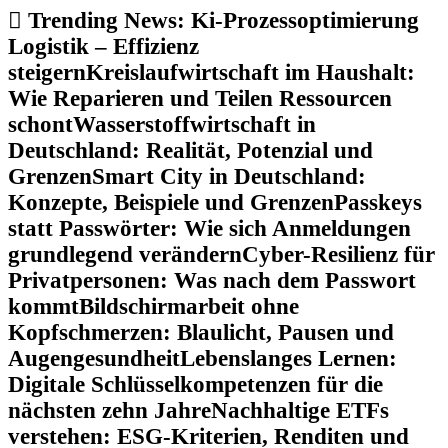
Zum
Trending News:
Ki-Prozessoptimierung
Inhalt
Logistik – Effizienz
springen
steigern
Kreislaufwirtschaft im Haushalt:
Wie Reparieren und Teilen Ressourcen
schont
Wasserstoffwirtschaft in
Deutschland: Realität, Potenzial und
Grenzen
Smart City in Deutschland:
Konzepte, Beispiele und Grenzen
Passkeys
statt Passwörter: Wie sich Anmeldungen
grundlegend verändern
Cyber-Resilienz für
Privatpersonen: Was nach dem Passwort
kommt
Bildschirmarbeit ohne
Kopfschmerzen: Blaulicht, Pausen und
Augengesundheit
Lebenslanges Lernen:
Digitale Schlüsselkompetenzen für die
nächsten zehn Jahre
Nachhaltige ETFs
verstehen: ESG-Kriterien, Renditen und