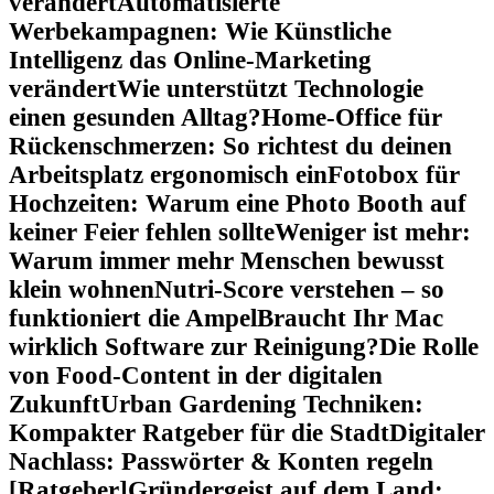
verändert
Automatisierte
Werbekampagnen: Wie Künstliche
Intelligenz das Online-Marketing
verändert
Wie unterstützt Technologie
einen gesunden Alltag?
Home-Office für
Rückenschmerzen: So richtest du deinen
Arbeitsplatz ergonomisch ein
Fotobox für
Hochzeiten: Warum eine Photo Booth auf
keiner Feier fehlen sollte
Weniger ist mehr:
Warum immer mehr Menschen bewusst
klein wohnen
Nutri-Score verstehen – so
funktioniert die Ampel
Braucht Ihr Mac
wirklich Software zur Reinigung?
Die Rolle
von Food-Content in der digitalen
Zukunft
Urban Gardening Techniken:
Kompakter Ratgeber für die Stadt
Digitaler
Nachlass: Passwörter & Konten regeln
[Ratgeber]
Gründergeist auf dem Land: