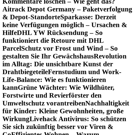
Kommentare löschen – Wie geht das?
Aitrack Depot Germany – Paketverfolgung
& Depot-Standorte
Sparkasse: Derzeit
keine Verfügungen möglich – Ursachen &
Hilfe
DHL YW Rücksendung – So
funktioniert die Retoure mit DHL
Parcel
Schutz vor Frost und Wind – So
gestalten Sie Ihr Gewächshaus
Revolution
im Alltag: Die unsichtbare Kunst der
Drahtbiegeteile
Fernstudium und Work-
Life-Balance: Wie es funktionieren
kann
Grüne Wächter: Wie Wildhüter,
Forstwirte und Revierförster den
Umweltschutz vorantreiben
Nachhaltigkeit
für Kinder: Kleine Gewohnheiten, große
Wirkung
Livehack Antivirus: So schützen
Sie sich zukünftig besser vor Viren &
Co
Effizientes Wohnen – Warum