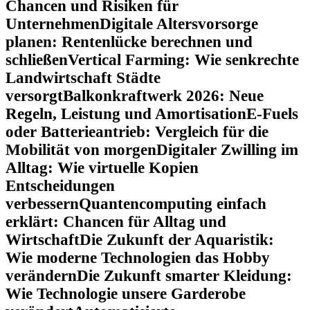
Chancen und Risiken für
Unternehmen
Digitale Altersvorsorge
planen: Rentenlücke berechnen und
schließen
Vertical Farming: Wie senkrechte
Landwirtschaft Städte
versorgt
Balkonkraftwerk 2026: Neue
Regeln, Leistung und Amortisation
E-Fuels
oder Batterieantrieb: Vergleich für die
Mobilität von morgen
Digitaler Zwilling im
Alltag: Wie virtuelle Kopien
Entscheidungen
verbessern
Quantencomputing einfach
erklärt: Chancen für Alltag und
Wirtschaft
Die Zukunft der Aquaristik:
Wie moderne Technologien das Hobby
verändern
Die Zukunft smarter Kleidung:
Wie Technologie unsere Garderobe