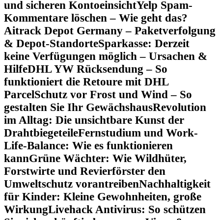
und sicheren Kontoeinsicht
Yelp Spam-
Kommentare löschen – Wie geht das?
Aitrack Depot Germany – Paketverfolgung
& Depot-Standorte
Sparkasse: Derzeit
keine Verfügungen möglich – Ursachen &
Hilfe
DHL YW Rücksendung – So
funktioniert die Retoure mit DHL
Parcel
Schutz vor Frost und Wind – So
gestalten Sie Ihr Gewächshaus
Revolution
im Alltag: Die unsichtbare Kunst der
Drahtbiegeteile
Fernstudium und Work-
Life-Balance: Wie es funktionieren
kann
Grüne Wächter: Wie Wildhüter,
Forstwirte und Revierförster den
Umweltschutz vorantreiben
Nachhaltigkeit
für Kinder: Kleine Gewohnheiten, große
Wirkung
Livehack Antivirus: So schützen