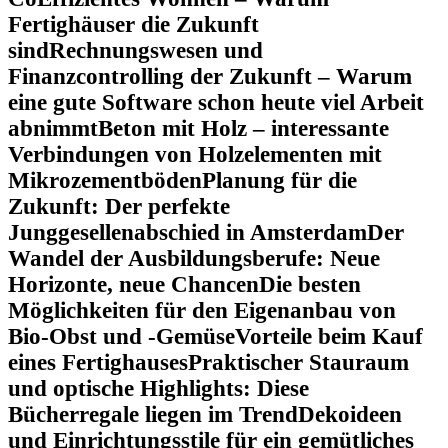
Fertighäuser die Zukunft
sind
Rechnungswesen und
Finanzcontrolling der Zukunft – Warum
eine gute Software schon heute viel Arbeit
abnimmt
Beton mit Holz – interessante
Verbindungen von Holzelementen mit
Mikrozementböden
Planung für die
Zukunft: Der perfekte
Junggesellenabschied in Amsterdam
Der
Wandel der Ausbildungsberufe: Neue
Horizonte, neue Chancen
Die besten
Möglichkeiten für den Eigenanbau von
Bio-Obst und -Gemüse
Vorteile beim Kauf
eines Fertighauses
Praktischer Stauraum
und optische Highlights: Diese
Bücherregale liegen im Trend
Dekoideen
und Einrichtungsstile für ein gemütliches