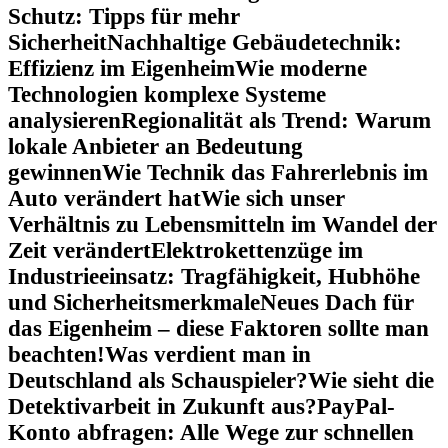
Schutz: Tipps für mehr
Sicherheit
Nachhaltige Gebäudetechnik:
Effizienz im Eigenheim
Wie moderne
Technologien komplexe Systeme
analysieren
Regionalität als Trend: Warum
lokale Anbieter an Bedeutung
gewinnen
Wie Technik das Fahrerlebnis im
Auto verändert hat
Wie sich unser
Verhältnis zu Lebensmitteln im Wandel der
Zeit verändert
Elektrokettenzüge im
Industrieeinsatz: Tragfähigkeit, Hubhöhe
und Sicherheitsmerkmale
Neues Dach für
das Eigenheim – diese Faktoren sollte man
beachten!
Was verdient man in
Deutschland als Schauspieler?
Wie sieht die
Detektivarbeit in Zukunft aus?
PayPal-
Konto abfragen: Alle Wege zur schnellen