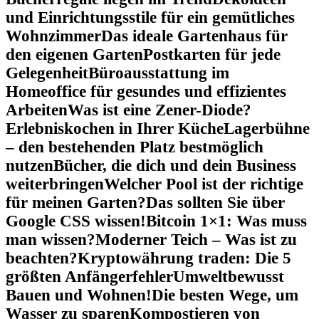
und Einrichtungsstile für ein gemütliches
Wohnzimmer
Das ideale Gartenhaus für
den eigenen Garten
Postkarten für jede
Gelegenheit
Büroausstattung im
Homeoffice für gesundes und effizientes
Arbeiten
Was ist eine Zener-Diode?
Erlebniskochen in Ihrer Küche
Lagerbühne
– den bestehenden Platz bestmöglich
nutzen
Bücher, die dich und dein Business
weiterbringen
Welcher Pool ist der richtige
für meinen Garten?
Das sollten Sie über
Google CSS wissen!
Bitcoin 1×1: Was muss
man wissen?
Moderner Teich – Was ist zu
beachten?
Kryptowährung traden: Die 5
größten Anfängerfehler
Umweltbewusst
Bauen und Wohnen!
Die besten Wege, um
Wasser zu sparen
Kompostieren von