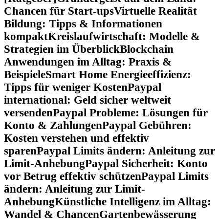
Chancen für Start-ups
Virtuelle Realität
Bildung: Tipps & Informationen
kompakt
Kreislaufwirtschaft: Modelle &
Strategien im Überblick
Blockchain
Anwendungen im Alltag: Praxis &
Beispiele
Smart Home Energieeffizienz:
Tipps für weniger Kosten
Paypal
international: Geld sicher weltweit
versenden
Paypal Probleme: Lösungen für
Konto & Zahlungen
Paypal Gebühren:
Kosten verstehen und effektiv
sparen
Paypal Limits ändern: Anleitung zur
Limit-Anhebung
Paypal Sicherheit: Konto
vor Betrug effektiv schützen
Paypal Limits
ändern: Anleitung zur Limit-
Anhebung
Künstliche Intelligenz im Alltag:
Wandel & Chancen
Gartenbewässerung