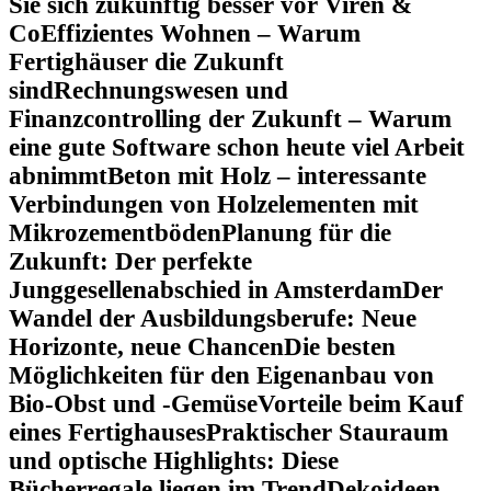
Sie sich zukünftig besser vor Viren &
Co
Effizientes Wohnen – Warum
Fertighäuser die Zukunft
sind
Rechnungswesen und
Finanzcontrolling der Zukunft – Warum
eine gute Software schon heute viel Arbeit
abnimmt
Beton mit Holz – interessante
Verbindungen von Holzelementen mit
Mikrozementböden
Planung für die
Zukunft: Der perfekte
Junggesellenabschied in Amsterdam
Der
Wandel der Ausbildungsberufe: Neue
Horizonte, neue Chancen
Die besten
Möglichkeiten für den Eigenanbau von
Bio-Obst und -Gemüse
Vorteile beim Kauf
eines Fertighauses
Praktischer Stauraum
und optische Highlights: Diese
Bücherregale liegen im Trend
Dekoideen