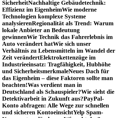
Sicherheit
Nachhaltige Gebäudetechnik:
Effizienz im Eigenheim
Wie moderne
Technologien komplexe Systeme
analysieren
Regionalität als Trend: Warum
lokale Anbieter an Bedeutung
gewinnen
Wie Technik das Fahrerlebnis im
Auto verändert hat
Wie sich unser
Verhältnis zu Lebensmitteln im Wandel der
Zeit verändert
Elektrokettenzüge im
Industrieeinsatz: Tragfähigkeit, Hubhöhe
und Sicherheitsmerkmale
Neues Dach für
das Eigenheim – diese Faktoren sollte man
beachten!
Was verdient man in
Deutschland als Schauspieler?
Wie sieht die
Detektivarbeit in Zukunft aus?
PayPal-
Konto abfragen: Alle Wege zur schnellen
und sicheren Kontoeinsicht
Yelp Spam-