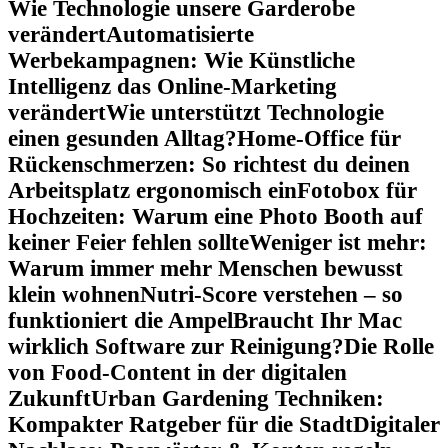
Wie Technologie unsere Garderobe
verändert
Automatisierte
Werbekampagnen: Wie Künstliche
Intelligenz das Online-Marketing
verändert
Wie unterstützt Technologie
einen gesunden Alltag?
Home-Office für
Rückenschmerzen: So richtest du deinen
Arbeitsplatz ergonomisch ein
Fotobox für
Hochzeiten: Warum eine Photo Booth auf
keiner Feier fehlen sollte
Weniger ist mehr:
Warum immer mehr Menschen bewusst
klein wohnen
Nutri-Score verstehen – so
funktioniert die Ampel
Braucht Ihr Mac
wirklich Software zur Reinigung?
Die Rolle
von Food-Content in der digitalen
Zukunft
Urban Gardening Techniken:
Kompakter Ratgeber für die Stadt
Digitaler