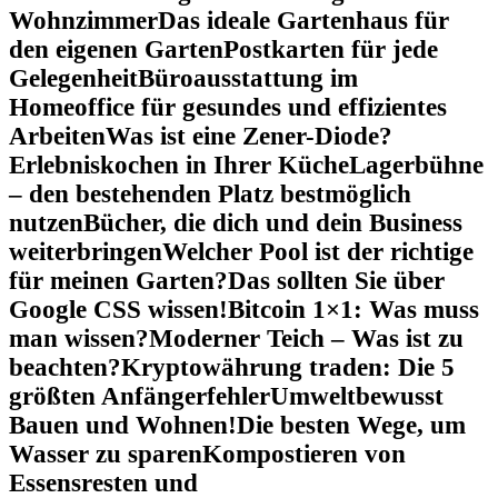
Wohnzimmer
Das ideale Gartenhaus für
den eigenen Garten
Postkarten für jede
Gelegenheit
Büroausstattung im
Homeoffice für gesundes und effizientes
Arbeiten
Was ist eine Zener-Diode?
Erlebniskochen in Ihrer Küche
Lagerbühne
– den bestehenden Platz bestmöglich
nutzen
Bücher, die dich und dein Business
weiterbringen
Welcher Pool ist der richtige
für meinen Garten?
Das sollten Sie über
Google CSS wissen!
Bitcoin 1×1: Was muss
man wissen?
Moderner Teich – Was ist zu
beachten?
Kryptowährung traden: Die 5
größten Anfängerfehler
Umweltbewusst
Bauen und Wohnen!
Die besten Wege, um
Wasser zu sparen
Kompostieren von
Essensresten und