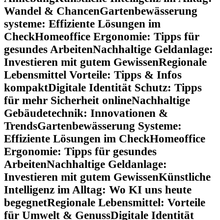
Wandel & Chancen
Gartenbewässerung
systeme: Effiziente Lösungen im
Check
Homeoffice Ergonomie: Tipps für
gesundes Arbeiten
Nachhaltige Geldanlage:
Investieren mit gutem Gewissen
Regionale
Lebensmittel Vorteile: Tipps & Infos
kompakt
Digitale Identität Schutz: Tipps
für mehr Sicherheit online
Nachhaltige
Gebäudetechnik: Innovationen &
Trends
Gartenbewässerung Systeme:
Effiziente Lösungen im Check
Homeoffice
Ergonomie: Tipps für gesundes
Arbeiten
Nachhaltige Geldanlage:
Investieren mit gutem Gewissen
Künstliche
Intelligenz im Alltag: Wo KI uns heute
begegnet
Regionale Lebensmittel: Vorteile
für Umwelt & Genuss
Digitale Identität