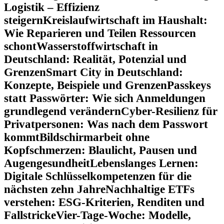
Logistik – Effizienz
steigern
Kreislaufwirtschaft im Haushalt:
Wie Reparieren und Teilen Ressourcen
schont
Wasserstoffwirtschaft in
Deutschland: Realität, Potenzial und
Grenzen
Smart City in Deutschland:
Konzepte, Beispiele und Grenzen
Passkeys
statt Passwörter: Wie sich Anmeldungen
grundlegend verändern
Cyber-Resilienz für
Privatpersonen: Was nach dem Passwort
kommt
Bildschirmarbeit ohne
Kopfschmerzen: Blaulicht, Pausen und
Augengesundheit
Lebenslanges Lernen:
Digitale Schlüsselkompetenzen für die
nächsten zehn Jahre
Nachhaltige ETFs
verstehen: ESG-Kriterien, Renditen und
Fallstricke
Vier-Tage-Woche: Modelle,