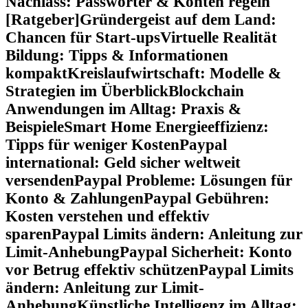
Nachlass: Passwörter & Konten regeln
[Ratgeber]
Gründergeist auf dem Land:
Chancen für Start-ups
Virtuelle Realität
Bildung: Tipps & Informationen
kompakt
Kreislaufwirtschaft: Modelle &
Strategien im Überblick
Blockchain
Anwendungen im Alltag: Praxis &
Beispiele
Smart Home Energieeffizienz:
Tipps für weniger Kosten
Paypal
international: Geld sicher weltweit
versenden
Paypal Probleme: Lösungen für
Konto & Zahlungen
Paypal Gebühren:
Kosten verstehen und effektiv
sparen
Paypal Limits ändern: Anleitung zur
Limit-Anhebung
Paypal Sicherheit: Konto
vor Betrug effektiv schützen
Paypal Limits
ändern: Anleitung zur Limit-
Anhebung
Künstliche Intelligenz im Alltag: