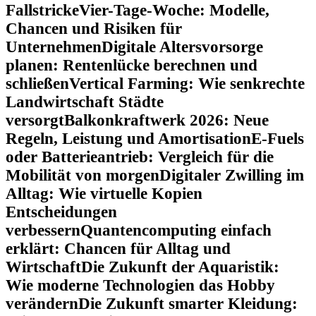
Fallstricke
Vier-Tage-Woche: Modelle,
Chancen und Risiken für
Unternehmen
Digitale Altersvorsorge
planen: Rentenlücke berechnen und
schließen
Vertical Farming: Wie senkrechte
Landwirtschaft Städte
versorgt
Balkonkraftwerk 2026: Neue
Regeln, Leistung und Amortisation
E-Fuels
oder Batterieantrieb: Vergleich für die
Mobilität von morgen
Digitaler Zwilling im
Alltag: Wie virtuelle Kopien
Entscheidungen
verbessern
Quantencomputing einfach
erklärt: Chancen für Alltag und
Wirtschaft
Die Zukunft der Aquaristik:
Wie moderne Technologien das Hobby
verändern
Die Zukunft smarter Kleidung: